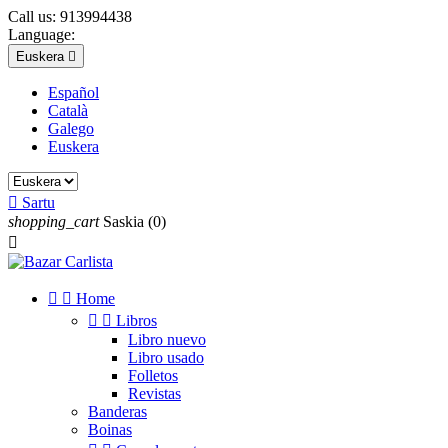
Call us:
913994438
Language:
Euskera

Español
Català
Galego
Euskera

Sartu
shopping_cart
Saskia
(0)



Home


Libros
Libro nuevo
Libro usado
Folletos
Revistas
Banderas
Boinas