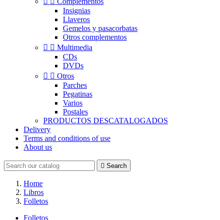


Complementos
Insignias
Llaveros
Gemelos y pasacorbatas
Otros complementos


Multimedia
CDs
DVDs


Otros
Parches
Pegatinas
Varios
Postales
PRODUCTOS DESCATALOGADOS
Delivery
Terms and conditions of use
About us

Search
Home
Libros
Folletos
Folletos