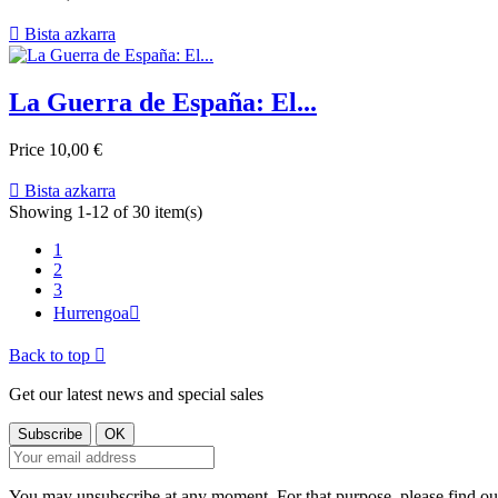

Bista azkarra
La Guerra de España: El...
Price
10,00 €

Bista azkarra
Showing 1-12 of 30 item(s)
1
2
3
Hurrengoa

Back to top

Get our latest news and special sales
You may unsubscribe at any moment. For that purpose, please find our 