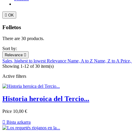

OK
Folletos
There are 30 products.
Sort by:
Relevance

Sales, highest to lowest
Relevance
Name, A to Z
Name, Z to A
Price,
Showing 1-12 of 30 item(s)
Active filters
Historia heroica del Tercio...
Price
10,00 €

Bista azkarra