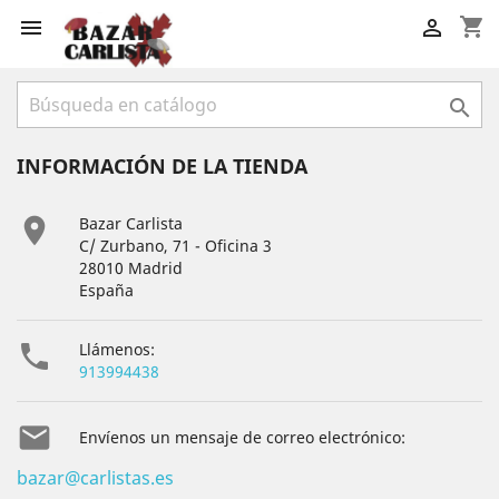
shopping_cart



INFORMACIÓN DE LA TIENDA

Bazar Carlista
C/ Zurbano, 71 - Oficina 3
28010 Madrid
España

Llámenos:
913994438

Envíenos un mensaje de correo electrónico:
bazar@carlistas.es