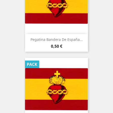
Pegatina Bandera De España...
Precio
0,50 €
PACK