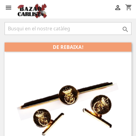
shopping_cart



DE REBAIXA!