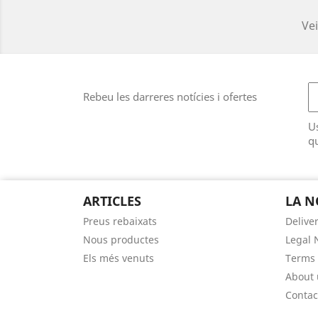
Vei
Rebeu les darreres notícies i ofertes
U
qu
ARTICLES
LA N
Preus rebaixats
Delive
Nous productes
Legal 
Els més venuts
Terms 
About 
Contac