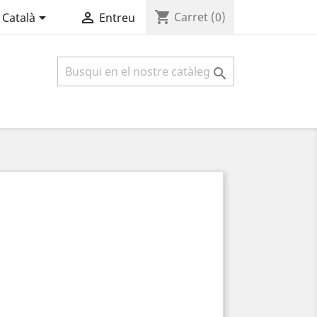
shopping_cart


Carret
(0)
Català
Entreu
