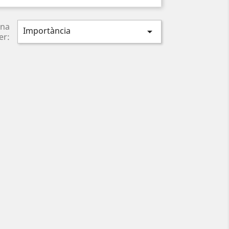
na
Importància

er: