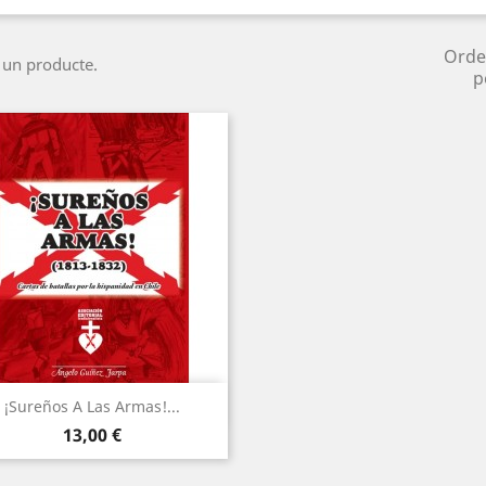
Orde
 un producte.
p
Vista ràpida

¡Sureños A Las Armas!...
Preu
13,00 €