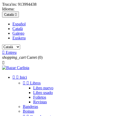
Truca'ns:
913994438
Idioma:
Català

Español
Català
Galego
Euskera

Entreu
shopping_cart
Carret
(0)



Inici


Libros
Libro nuevo
Libro usado
Folletos
Revistas
Banderas
Boinas