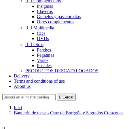


Complementos
Insignias
Llaveros
Gemelos y pasacorbatas
Otros complementos


Multimedia
CDs
DVDs


Otros
Parches
Pegatinas
Varios
Postales
PRODUCTOS DESCATALOGADOS
Delivery
Terms and conditions of use
About us

Cercar
Inici
Banderín de mesa - Cruz de Borgoña y Sagrados Corazones
