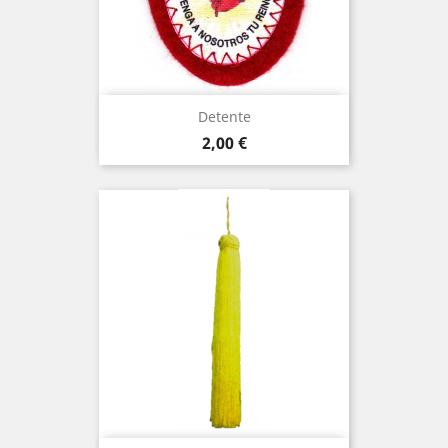
Detente
Prezo
2,00 €